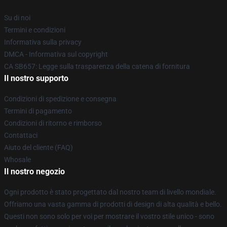
Su di noi
Termini e condizioni
Informativa sulla privacy
DMCA - Informativa sul copyright
CA SB657: Legge sulla trasparenza della catena di fornitura
Il nostro supporto
Condizioni di spedizione e consegna
Termini di pagamento
Condizioni di ritorno e rimborso
Contattaci
Aiuto del cliente (FAQ)
Whosale
Il nostro negozio
Ogni prodotto è stato progettato dal nostro team di livello mondiale.
Offriamo una vasta gamma di prodotti di design di alta qualità e bello.
Questi non sono solo per voi per mostrare il vostro stile unico - sono