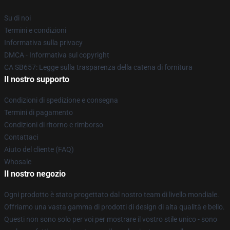
Su di noi
Termini e condizioni
Informativa sulla privacy
DMCA - Informativa sul copyright
CA SB657: Legge sulla trasparenza della catena di fornitura
Il nostro supporto
Condizioni di spedizione e consegna
Termini di pagamento
Condizioni di ritorno e rimborso
Contattaci
Aiuto del cliente (FAQ)
Whosale
Il nostro negozio
Ogni prodotto è stato progettato dal nostro team di livello mondiale.
Offriamo una vasta gamma di prodotti di design di alta qualità e bello.
Questi non sono solo per voi per mostrare il vostro stile unico - sono