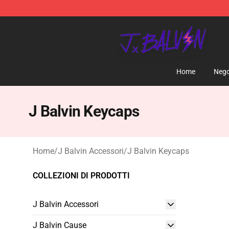
J Balvin Store - Official J Balvin Merchandise Shop
Home
Nego
J Balvin Keycaps
Home
/
J Balvin Accessori
/
J Balvin Keycaps
COLLEZIONI DI PRODOTTI
J Balvin Accessori
J Balvin Cause