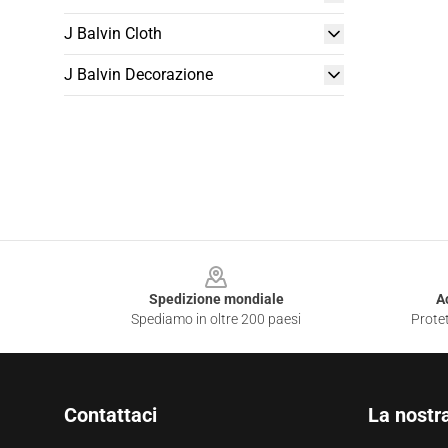
J Balvin Cloth
J Balvin Decorazione
Footer
Spedizione mondiale
A
Spediamo in oltre 200 paesi
Protet
Contattaci
La nostr