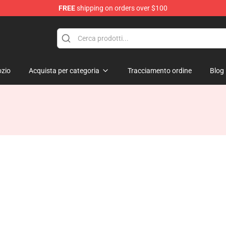
FREE
shipping on orders over $100
zio
Acquista per categoria
Tracciamento ordine
Blog