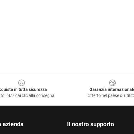
cquista in tutta sicurezza
Garanzia internazional
to 24/7 dai clic alla consegna
Offerto nel paese di utiliz
a azienda
Il nostro supporto