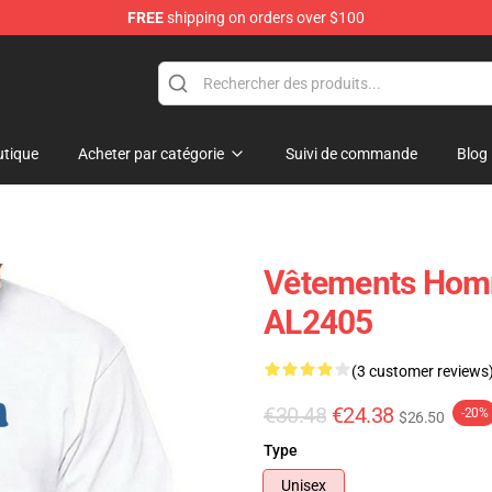
FREE
shipping on orders over $100
tique
Acheter par catégorie
Suivi de commande
Blog
Vêtements Homm
AL2405
(3 customer reviews
€30.48
€24.38
-20%
$26.50
Type
Unisex