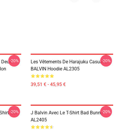
-20%
-20%
e Deux
Les Vêtements De Harajuku Casual J
lon
BALVIN Hoodie AL2305
39,51 € - 45,95 €
-20%
-20%
Shirt 207
J Balvin Avec Le T-Shirt Bad Bunny
AL2405