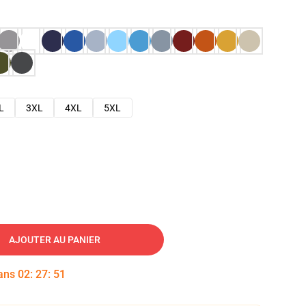
L
3XL
4XL
5XL
AJOUTER AU PANIER
dans
02
:
27
:
50