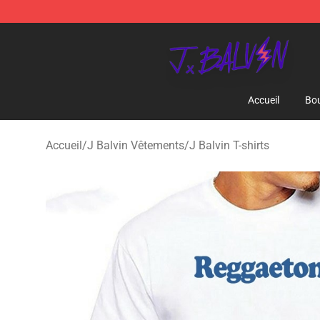
J Balvin Store - Official J Balvin Merchandise Shop
Accueil
Bou
Accueil
/
J Balvin Vêtements
/
J Balvin T-shirts