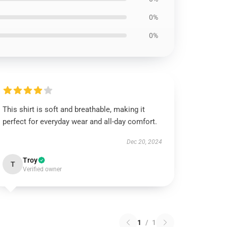
0%
0%
This shirt is soft and breathable, making it
perfect for everyday wear and all-day comfort.
Dec 20, 2024
Troy
T
Verified owner
1
/
1