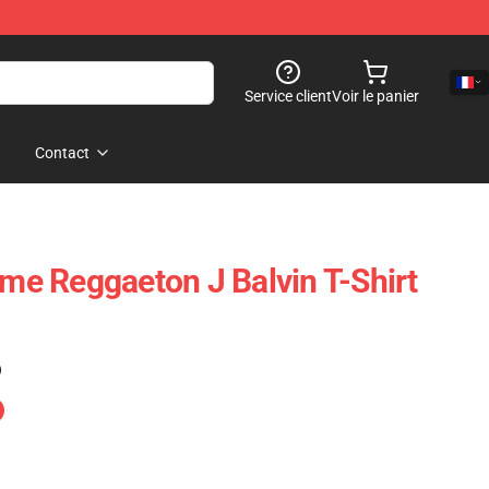
Service client
Voir le panier
Contact
e Reggaeton J Balvin T-Shirt
)