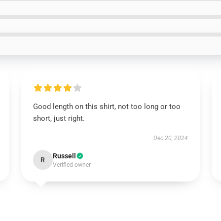
Good length on this shirt, not too long or too
short, just right.
Dec 20, 2024
Russell
R
Verified owner