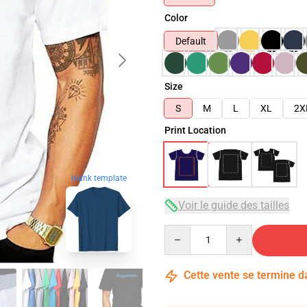
Color
Default
Size
S
M
L
XL
2X
Print Location
blank template
Voir le guide des tailles
Quantity
Cette vente se termine 