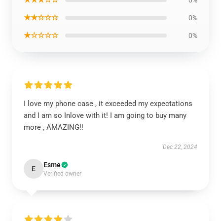
0%
★★☆☆☆
0%
★☆☆☆☆
0%
I love my phone case , it exceeded my expectations
and I am so Inlove with it! I am going to buy many
more , AMAZING!!
Dec 22, 2024
Esme
E
Verified owner