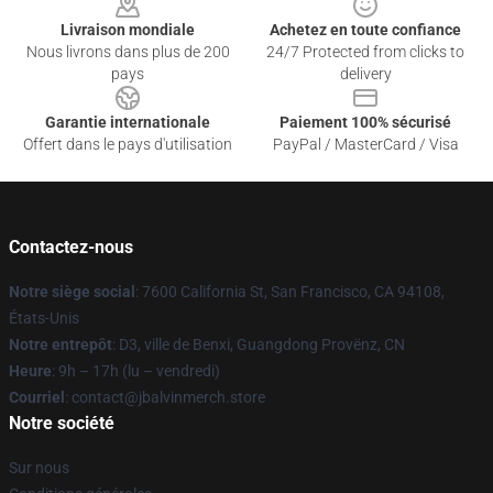
Livraison mondiale
Achetez en toute confiance
Nous livrons dans plus de 200
24/7 Protected from clicks to
pays
delivery
Garantie internationale
Paiement 100% sécurisé
Offert dans le pays d'utilisation
PayPal / MasterCard / Visa
Contactez-nous
Notre siège social
: 7600 California St, San Francisco, CA 94108,
États-Unis
Notre entrepôt
: D3, ville de Benxi, Guangdong Provënz, CN
Heure
: 9h – 17h (lu – vendredi)
Courriel
: contact@jbalvinmerch.store
Notre société
Sur nous