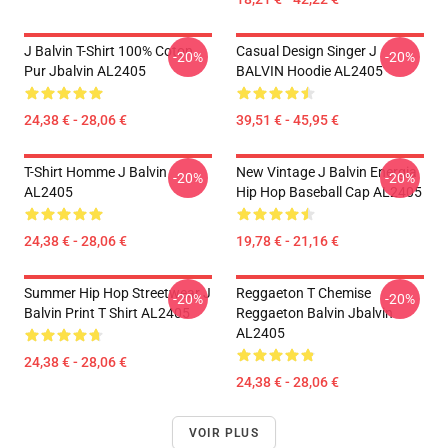
J Balvin T-Shirt 100% Coton
Casual Design Singer J
-20%
-20%
Pur Jbalvin AL2405
BALVIN Hoodie AL2405
24,38 € - 28,06 €
39,51 € - 45,95 €
T-Shirt Homme J Balvin
New Vintage J Balvin Energia
-20%
-20%
AL2405
Hip Hop Baseball Cap AL2405
24,38 € - 28,06 €
19,78 € - 21,16 €
Summer Hip Hop Streetwear J
Reggaeton T Chemise
-20%
-20%
Balvin Print T Shirt AL2405
Reggaeton Balvin Jbalvin
AL2405
24,38 € - 28,06 €
24,38 € - 28,06 €
VOIR PLUS