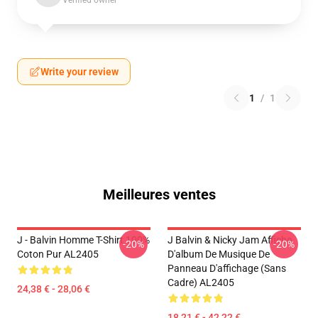
Verified owner
Write your review
1
/
1
Meilleures ventes
J - Balvin Homme T-Shirt 100%
J Balvin & Nicky Jam Affiche
-20%
-20%
Coton Pur AL2405
D'album De Musique De
Panneau D'affichage (sans
Cadre) AL2405
24,38 € - 28,06 €
18,21 € - 42,22 €