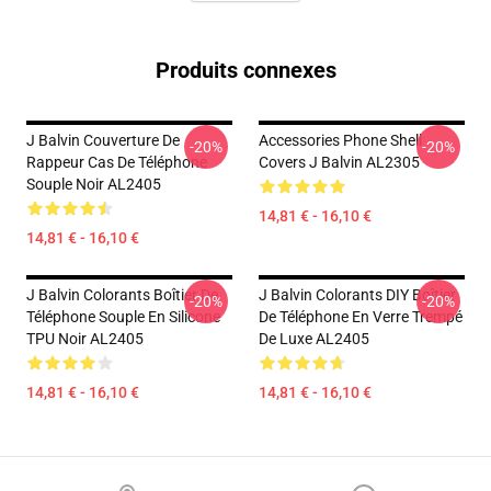
Produits connexes
J Balvin Couverture De
Accessories Phone Shell
-20%
-20%
Rappeur Cas De Téléphone
Covers J Balvin AL2305
Souple Noir AL2405
14,81 € - 16,10 €
14,81 € - 16,10 €
J Balvin Colorants Boîtier De
J Balvin Colorants DIY Boîtier
-20%
-20%
Téléphone Souple En Silicone
De Téléphone En Verre Trempé
TPU Noir AL2405
De Luxe AL2405
14,81 € - 16,10 €
14,81 € - 16,10 €
Footer