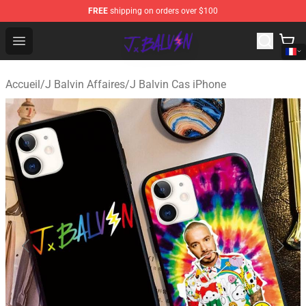
FREE
shipping on orders over $100
J Balvin Store - Official J Balvin Merchandise Shop
Open menu
Accueil
/
J Balvin Affaires
/
J Balvin Cas iPhone