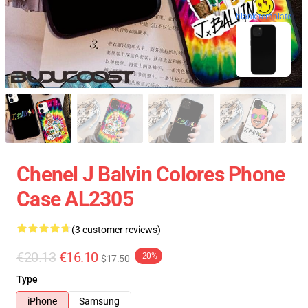
blank template
Chenel J Balvin Colores Phone
Case AL2305
(3 customer reviews)
€20.13
€16.10
-20%
$17.50
Type
iPhone
Samsung